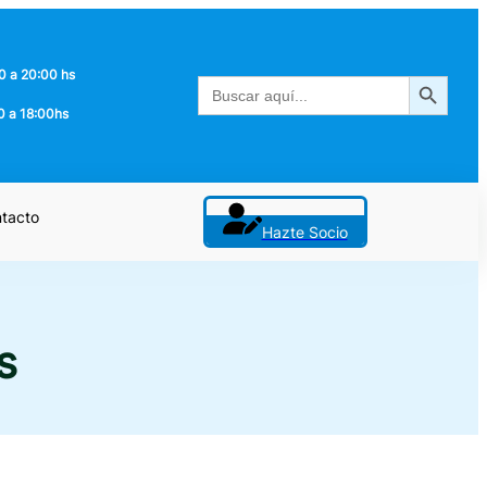
0 a 20:00 hs
Botón de búsqueda
Buscar:
0 a 18:00hs
tacto
Hazte Socio
s