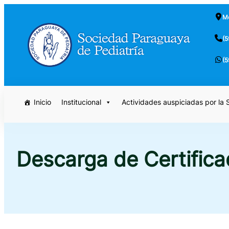
Saltar
Mc
al
contenido
(5
(5
Inicio
Institucional
Actividades auspiciadas por la
Descarga de Certifica