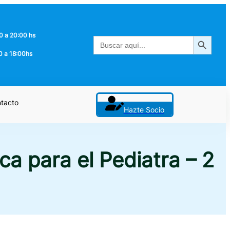
0 a 20:00 hs
Botón de búsqueda
Buscar:
0 a 18:00hs
tacto
Hazte Socio
a para el Pediatra – 2