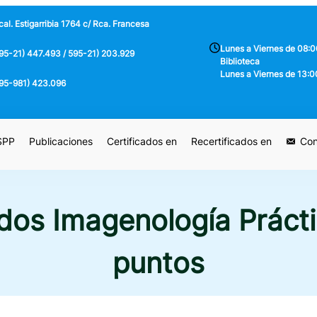
al. Estigarribia 1764 c/ Rca. Francesa
Lunes a Viernes de 08:0
95-21) 447.493 / 595-21) 203.929
Biblioteca
Lunes a Viernes de 13:0
95-981) 423.096
 SPP
Publicaciones
Certificados en
Recertificados en
Con
dos Imagenología Práctic
puntos