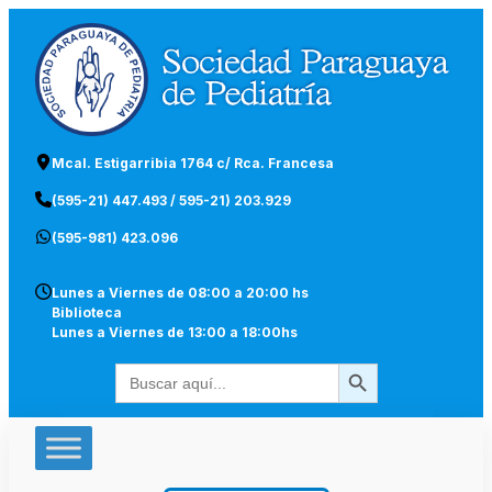
Mcal. Estigarribia 1764 c/ Rca. Francesa
(595-21) 447.493 / 595-21) 203.929
(595-981) 423.096
Lunes a Viernes de 08:00 a 20:00 hs
Biblioteca
Lunes a Viernes de 13:00 a 18:00hs
Botón de búsqueda
Buscar: