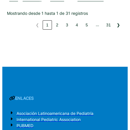
——–
—————-
————
———————–
Mostrando desde 1 hasta 1 de 31 registros
…
❮
1
2
3
4
5
31
❯
ENLACES
Asociación Latinoamericana de Pediatría
International Pediatric Association
PUBMED