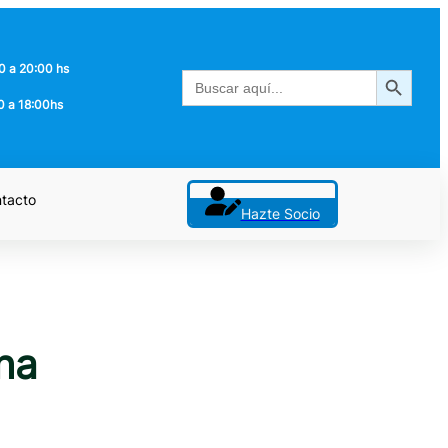
0 a 20:00 hs
Botón de búsqueda
Buscar:
0 a 18:00hs
tacto
Hazte Socio
na