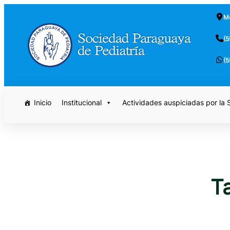
Saltar
Mc
al
contenido
(5
(5
Inicio
Institucional
Actividades auspiciadas por la
T