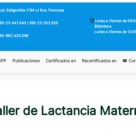
al. Estigarribia 1764 c/ Rca. Francesa
Lunes a Viernes de 08:0
95-21) 447.493 / 595-21) 203.929
Biblioteca
Lunes a Viernes de 13:0
95-981) 423.096
 SPP
Publicaciones
Certificados en
Recertificados en
Con
aller de Lactancia Mater