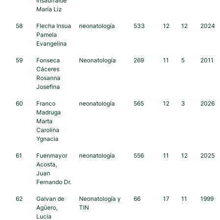
Insaurralde
María Liz
58
Flecha Insua
neonatología
533
12
12
2024
Pamela
Evangelina
59
Fonseca
Neonatología
269
11
5
2011
Cáceres
Rosanna
Josefina
60
Franco
neonatología
565
12
3
2026
Madruga
Marta
Carolina
Ygnacia
61
Fuenmayor
neonatología
556
11
12
2025
Acosta,
Juan
Fernando Dr.
62
Galvan de
Neonatología y
66
17
11
1999
Agüero,
TIN
Lucia