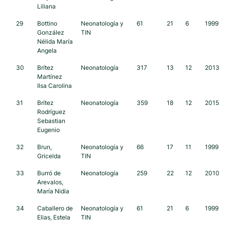
Liliana
29
Bottino
Neonatología y
61
21
6
1999
González
TIN
Nélida María
Angela
30
Brítez
Neonatología
317
13
12
2013
Martínez
Ilsa Carolina
31
Brítez
Neonatología
359
18
12
2015
Rodríguez
Sebastian
Eugenio
32
Brun,
Neonatología y
66
17
11
1999
Gricelda
TIN
33
Burró de
Neonatología
259
22
12
2010
Arevalos,
María Nidia
34
Caballero de
Neonatología y
61
21
6
1999
Elias, Estela
TIN