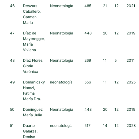
46
Desvars
Neonatología
485
21
12
2021
Caballero,
Carmen
María
47
Díaz de
Neonatología
448
20
12
2019
Mayeregger,
María
Viviana
48
Díaz Flores
Neonatología
269
11
5
2011
Gloria
Verónica
49
Domaniczky
neonatología
556
11
12
2025
Homzi,
Fatima
María Dra.
50
Dominguez
Neonatología
448
20
12
2019
María Julia
51
Duarte
neonatología
517
14
12
2023
Galarza,
Denise