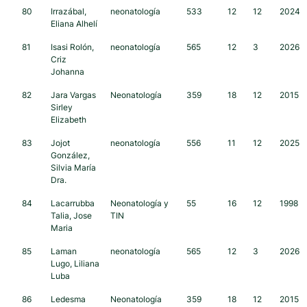
80
Irrazábal,
neonatología
533
12
12
2024
Eliana Alhelí
81
Isasi Rolón,
neonatología
565
12
3
2026
Criz
Johanna
82
Jara Vargas
Neonatología
359
18
12
2015
Sirley
Elizabeth
83
Jojot
neonatología
556
11
12
2025
González,
Silvia María
Dra.
84
Lacarrubba
Neonatología y
55
16
12
1998
Talia, Jose
TIN
Maria
85
Laman
neonatología
565
12
3
2026
Lugo, Liliana
Luba
86
Ledesma
Neonatología
359
18
12
2015