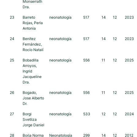
Monserrath
Dra.
23
Barreto
neonatología
517
14
12
2023
Rojas, Perla
Antonia
24
Benítez
neonatología
517
14
12
2023
Fernández,
Rocío Natalí
25
Bobadilla
neonatología
556
11
12
2025
Arroyos,
Ingrid
Jacqueline
Dra.
26
Bogado,
neonatología
556
11
12
2025
Jose Alberto
Dr.
27
Borgi
neonatología
533
12
12
2024
Svetliza
Jorge Daniel
28
Borja Norma
Neonatología
299
14
12
2012