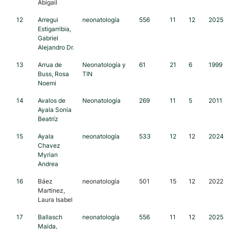
Abigail
12
Arregui
neonatología
556
11
12
2025
Estigarribia,
Gabriel
Alejandro Dr.
13
Arrua de
Neonatología y
61
21
6
1999
Buss, Rosa
TIN
Noemi
14
Avalos de
Neonatología
269
11
5
2011
Ayala Sonia
Beatríz
15
Ayala
neonatología
533
12
12
2024
Chavez
Myrian
Andrea
16
Báez
neonatología
501
15
12
2022
Martinez,
Laura Isabel
17
Ballasch
neonatología
556
11
12
2025
Maida,