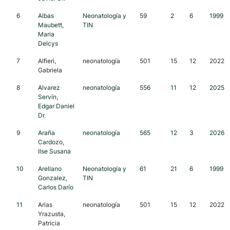
6
Albas
Neonatología y
59
2
6
1999
Maubett,
TIN
Maria
Delcys
7
Alfieri,
neonatología
501
15
12
2022
Gabriela
8
Alvarez
neonatología
556
11
12
2025
Servín,
Edgar Daniel
Dr.
9
Araña
neonatología
565
12
3
2026
Cardozo,
Ilse Susana
10
Arellano
Neonatología y
61
21
6
1999
Gonzalez,
TIN
Carlos Darío
11
Arias
neonatología
501
15
12
2022
Yrazusta,
Patricia