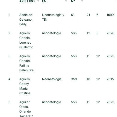
APELLIDO
EN
N°
1
Addle de
Neonatología y
61
21
6
1999
Galeano,
TIN
Eddy
2
Agüero
neonatología
565
12
3
2026
Candia,
Lorenzo
Guillermo
3
Agüero
neonatología
556
11
12
2025
Galván,
Fatima
Belén Dra.
4
Agüero
Neonatología
359
18
12
2015
Godoy
María
Cristina
5
Aguilar
neonatología
556
11
12
2025
Ojeda,
Orlando
Javier Dr.