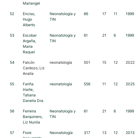
Mariangel
52
Enciso,
Neonatología y
66
17
11
1999
Hugo
TIN
Alberto
53
Escobar
Neonatología y
61
21
6
1999
Argaña,
TIN
Maria
Raquel
54
Falcón
neonatología
501
15
12
2022
Cardozo, Liz
Analía
55
Fariña
neonatología
556
11
12
2025
Iriarte,
Tatiana
Danelia Dra.
56
Ferreira
Neonatología y
61
21
6
1999
Barquinero,
TIN
Liz Nunila
57
Fiore
Neonatología
317
13
12
2013