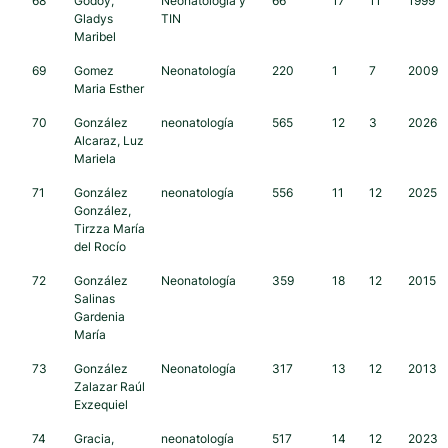
68
Godoy,
Neonatología y
66
17
11
1999
Gladys
TIN
Maribel
69
Gomez
Neonatología
220
1
7
2009
Maria Esther
70
González
neonatología
565
12
3
2026
Alcaraz, Luz
Mariela
71
González
neonatología
556
11
12
2025
González,
Tirzza María
del Rocío
72
González
Neonatología
359
18
12
2015
Salinas
Gardenia
María
73
González
Neonatología
317
13
12
2013
Zalazar Raúl
Exzequiel
74
Gracia,
neonatología
517
14
12
2023