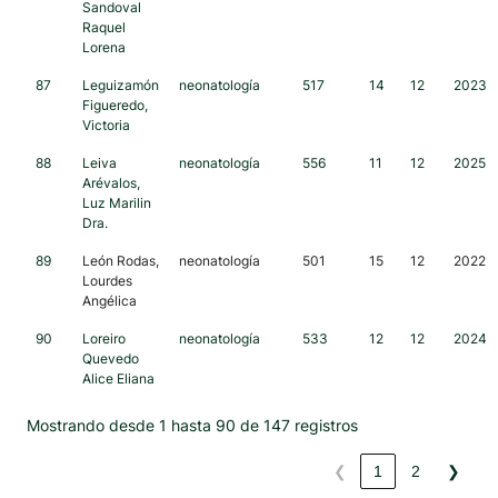
Sandoval
Raquel
Lorena
87
Leguizamón
neonatología
517
14
12
2023
Figueredo,
Victoria
88
Leiva
neonatología
556
11
12
2025
Arévalos,
Luz Marilin
Dra.
89
León Rodas,
neonatología
501
15
12
2022
Lourdes
Angélica
90
Loreiro
neonatología
533
12
12
2024
Quevedo
Alice Eliana
Mostrando desde 1 hasta 90 de 147 registros
❮
1
2
❯