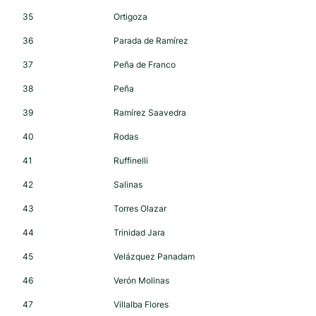
35
Ortigoza
36
Parada de Ramírez
37
Peña de Franco
38
Peña
39
Ramírez Saavedra
40
Rodas
41
Ruffinelli
42
Salinas
43
Torres Olazar
44
Trinidad Jara
45
Velázquez Panadam
46
Verón Molinas
47
Villalba Flores