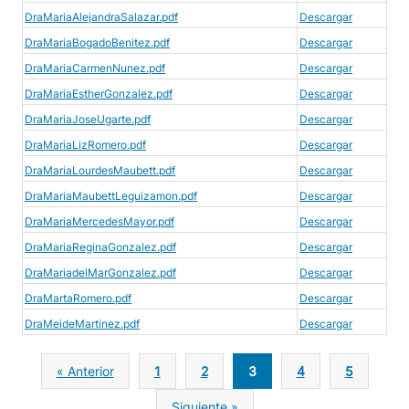
DraMariaAlejandraSalazar.pdf
Descargar
DraMariaBogadoBenitez.pdf
Descargar
DraMariaCarmenNunez.pdf
Descargar
DraMariaEstherGonzalez.pdf
Descargar
DraMariaJoseUgarte.pdf
Descargar
DraMariaLizRomero.pdf
Descargar
DraMariaLourdesMaubett.pdf
Descargar
DraMariaMaubettLeguizamon.pdf
Descargar
DraMariaMercedesMayor.pdf
Descargar
DraMariaReginaGonzalez.pdf
Descargar
DraMariadelMarGonzalez.pdf
Descargar
DraMartaRomero.pdf
Descargar
DraMeideMartinez.pdf
Descargar
« Anterior
1
2
3
4
5
Siguiente »