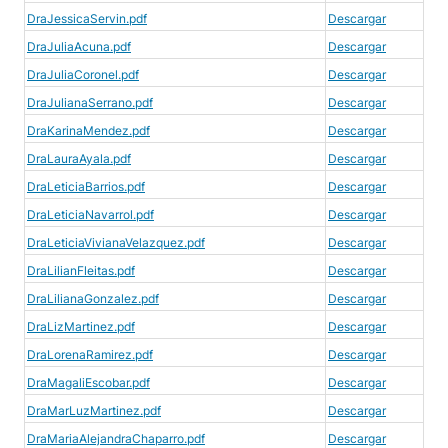
DraJessicaServin.pdf
Descargar
DraJuliaAcuna.pdf
Descargar
DraJuliaCoronel.pdf
Descargar
DraJulianaSerrano.pdf
Descargar
DraKarinaMendez.pdf
Descargar
DraLauraAyala.pdf
Descargar
DraLeticiaBarrios.pdf
Descargar
DraLeticiaNavarrol.pdf
Descargar
DraLeticiaVivianaVelazquez.pdf
Descargar
DraLilianFleitas.pdf
Descargar
DraLilianaGonzalez.pdf
Descargar
DraLizMartinez.pdf
Descargar
DraLorenaRamirez.pdf
Descargar
DraMagaliEscobar.pdf
Descargar
DraMarLuzMartinez.pdf
Descargar
DraMariaAlejandraChaparro.pdf
Descargar