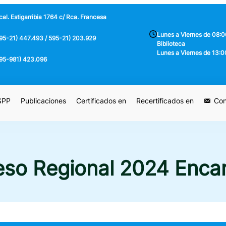
al. Estigarribia 1764 c/ Rca. Francesa
Lunes a Viernes de 08:0
95-21) 447.493 / 595-21) 203.929
Biblioteca
Lunes a Viernes de 13:0
95-981) 423.096
 SPP
Publicaciones
Certificados en
Recertificados en
Con
so Regional 2024 Enca