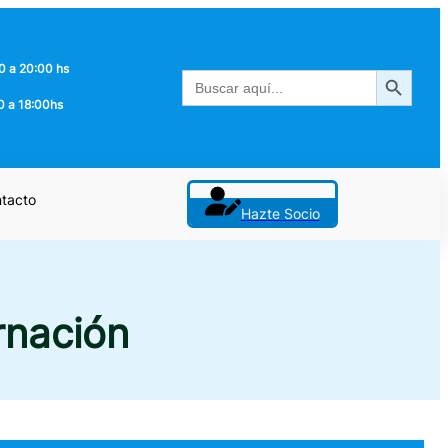
0 a 20:00 hs
Botón de búsqueda
Buscar:
0 a 18:00hs
tacto
Hazte Socio
rnación