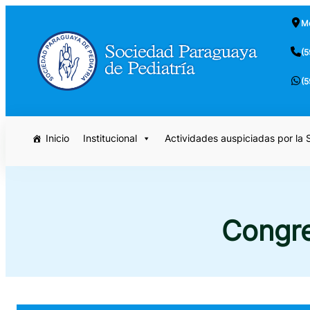
Saltar
Mc
al
contenido
(5
(5
Inicio
Institucional
Actividades auspiciadas por la
Congre