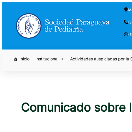
Saltar
Mc
al
contenido
(5
(5
Inicio
Institucional
Actividades auspiciadas por la
Comunicado sobre l