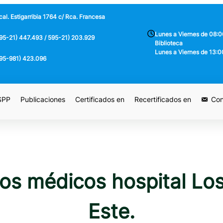
al. Estigarribia 1764 c/ Rca. Francesa
Lunes a Viernes de 08:0
95-21) 447.493 / 595-21) 203.929
Biblioteca
Lunes a Viernes de 13:0
95-981) 423.096
 SPP
Publicaciones
Certificados en
Recertificados en
Con
os médicos hospital Los
Este.