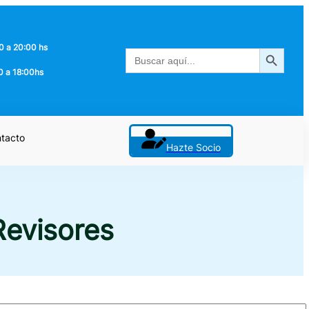
0 a 20:00 hs
Botón de búsqueda
Buscar:
0 a 18:00hs
tacto
Hazte Socio
Revisores