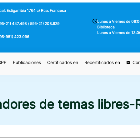
al. Estigarribia 1764 c/ Rca. Francesa
Lunes a Viernes de 08:0
95-21) 447.493 / 595-21) 203.929
Biblioteca
Lunes a Viernes de 13:0
95-981) 423.096
 SPP
Publicaciones
Certificados en
Recertificados en
Con
dores de temas libres-