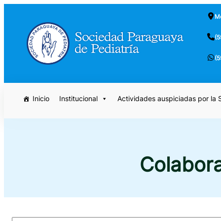
Saltar
Mc
al
contenido
(5
(5
Inicio
Institucional
Actividades auspiciadas por la
Colabora